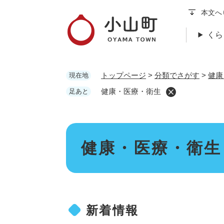
ペ
本文へ
ー
ジ
くら
の
先
頭
トップページ
>
分類でさがす
>
健康
現在地
で
す
健康・医療・衛生
足あと
。
本
健康・医療・衛生
文
新着情報