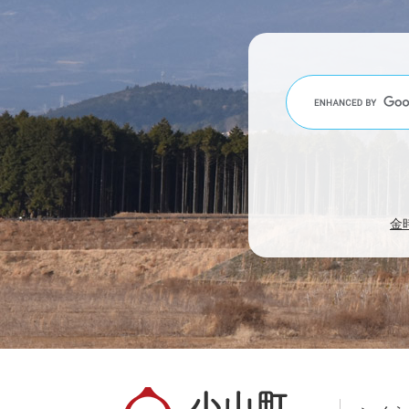
キ
ー
ワ
ー
ド
で
検
索
金