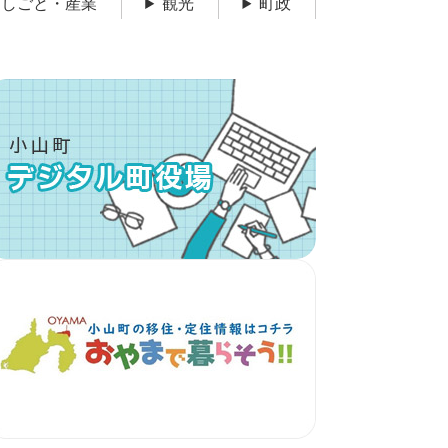
しごと・産業
観光
町政