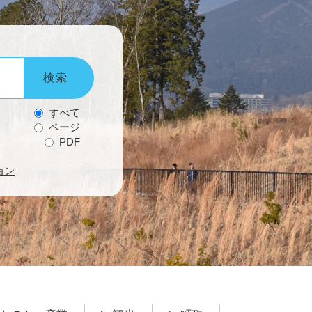
すべて
検
索
ページ
対
PDF
象
ョン