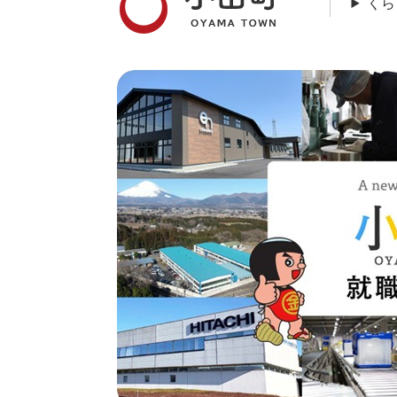
くら
本
文