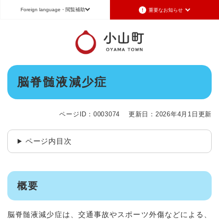
ペ
メニューを飛ばして本文へ
Foreign language
・閲覧補助
重要なお知らせ
ー
ジ
の
重要なお知らせ
Foreign language
先
頭
2026年7月3日更新
日本語（Japanese）
English（英語）
中文（簡体字）
で
令和8年6月26日発生の地震被害に対する支援制度のお知らせ
本
す
脳脊髄液減少症
Português（ポルトガル語）
한국어（韓国語）
文
。
2026年6月28日更新
地震による断水は6月28日午後5時に復旧しました
文字サイズ
標準
拡大
背景色変更
白
黒
青
ページID：0003074
更新日：2026年4月1日更新
2026年6月28日更新
地震による断水情報(6月28日8時30現在)
ページ内目次
2026年6月28日更新
令和8年6月27日21時 災害警戒体制を廃止しました
2026年6月27日更新
地震による断水情報(6月27日15時現在)
概要
重要なお知らせの一覧
重要なお知らせのRSS
脳脊髄液減少症は、交通事故やスポーツ外傷などによる、