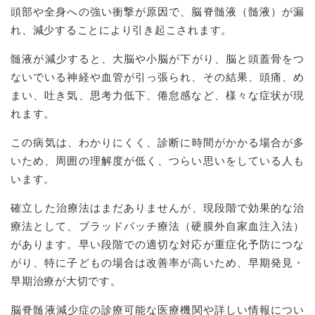
頭部や全身への強い衝撃が原因で、脳脊髄液（髄液）が漏
れ、減少することにより引き起こされます。
​髄液が減少すると、大脳や小脳が下がり、脳と頭蓋骨をつ
ないでいる神経や血管が引っ張られ、その結果、頭痛、め
まい、吐き気、思考力低下、倦怠感など、様々な症状が現
れます。
​この病気は、わかりにくく、診断に時間がかかる場合が多
いため、周囲の理解度が低く、つらい思いをしている人も
います。
​確立した治療法はまだありませんが、現段階で効果的な治
療法として、ブラッドパッチ療法（硬膜外自家血注入法）
があります。早い段階での適切な対応が重症化予防につな
がり、特に子どもの場合は改善率が高いため、早期発見・
早期治療が大切です。
​脳脊髄液減少症の診療可能な医療機関や詳しい情報につい