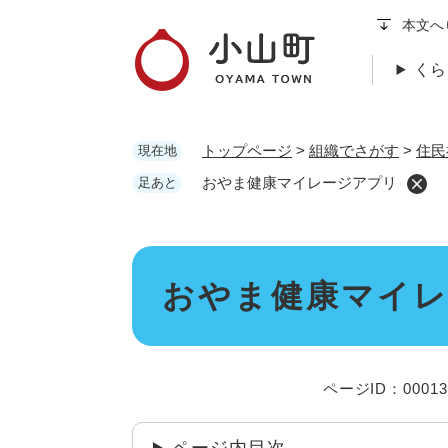
ペ
本文へ
ー
ジ
くら
の
先
頭
トップページ
>
組織でさがす
>
住民
現在地
で
す
おやま健康マイレージアプリ
足あと
。
本
おやま健康マイ
文
ページID：00013