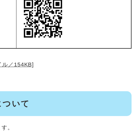
ル／154KB]
について
ます。