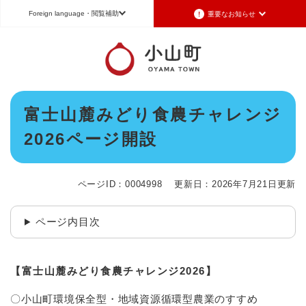
ペ
メニューを飛ばして本文へ
Foreign language
・閲覧補助
重要なお知らせ
ー
ジ
の
重要なお知らせ
Foreign language
先
頭
2026年7月3日更新
日本語（Japanese）
English（英語）
中文（簡体字）
で
令和8年6月26日発生の地震被害に対する支援制度のお知らせ
本
す
富士山麓みどり食農チャレンジ
Português（ポルトガル語）
한국어（韓国語）
文
。
2026年6月28日更新
2026ページ開設
地震による断水は6月28日午後5時に復旧しました
文字サイズ
標準
拡大
背景色変更
白
黒
青
2026年6月28日更新
地震による断水情報(6月28日8時30現在)
ページID：0004998
更新日：2026年7月21日更新
2026年6月28日更新
令和8年6月27日21時 災害警戒体制を廃止しました
ページ内目次
2026年6月27日更新
地震による断水情報(6月27日15時現在)
【富士山麓みどり食農チャレンジ2026】
重要なお知らせの一覧
重要なお知らせのRSS
〇小山町環境保全型・地域資源循環型農業のすすめ