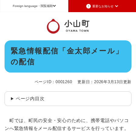
ペ
メニューを飛ばして本文へ
Foreign language
・閲覧補助
重要なお知らせ
ー
ジ
の
重要なお知らせ
Foreign language
先
頭
2026年7月3日更新
日本語（Japanese）
English（英語）
中文（簡体字）
で
令和8年6月26日発生の地震被害に対する支援制度のお知らせ
本
す
緊急情報配信「金太郎メール」
Português（ポルトガル語）
한국어（韓国語）
文
。
2026年6月28日更新
の配信
地震による断水は6月28日午後5時に復旧しました
文字サイズ
標準
拡大
背景色変更
白
黒
青
2026年6月28日更新
地震による断水情報(6月28日8時30現在)
ページID：0001260
更新日：2026年3月13日更新
2026年6月28日更新
令和8年6月27日21時 災害警戒体制を廃止しました
ページ内目次
2026年6月27日更新
地震による断水情報(6月27日15時現在)
町では、町民の安全・安心のために、携帯電話やパソコ
重要なお知らせの一覧
重要なお知らせのRSS
ンへ緊急情報をメール配信するサービスを行っています。