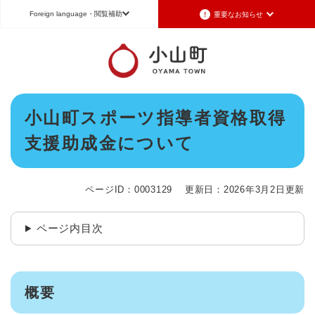
ペ
メニューを飛ばして本文へ
Foreign language
・閲覧補助
重要なお知らせ
ー
ジ
の
重要なお知らせ
Foreign language
先
頭
2026年7月3日更新
日本語（Japanese）
English（英語）
中文（簡体字）
で
令和8年6月26日発生の地震被害に対する支援制度のお知らせ
本
す
小山町スポーツ指導者資格取得
Português（ポルトガル語）
한국어（韓国語）
文
。
2026年6月28日更新
支援助成金について
地震による断水は6月28日午後5時に復旧しました
文字サイズ
標準
拡大
背景色変更
白
黒
青
2026年6月28日更新
地震による断水情報(6月28日8時30現在)
ページID：0003129
更新日：2026年3月2日更新
2026年6月28日更新
令和8年6月27日21時 災害警戒体制を廃止しました
ページ内目次
2026年6月27日更新
地震による断水情報(6月27日15時現在)
概要
重要なお知らせの一覧
重要なお知らせのRSS