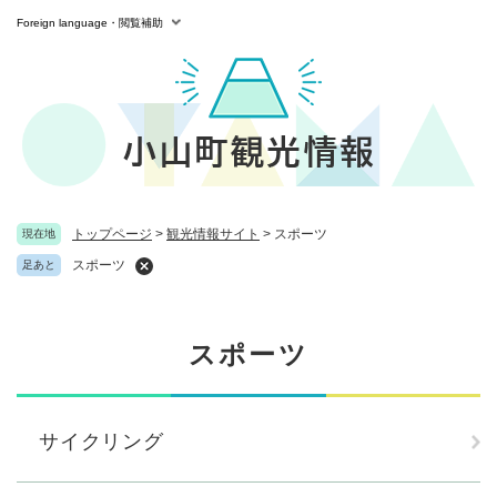
ペ
メニューを飛ばして本文へ
Foreign language・閲覧補助
ー
ジ
の
先
頭
で
す
。
トップページ
>
観光情報サイト
>
スポーツ
現在地
スポーツ
足あと
本
スポーツ
文
サイクリング