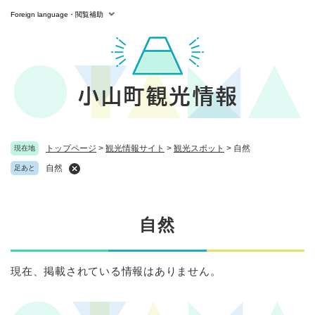
ペ
メニューを飛ばして本文へ
Foreign language・閲覧補助
ー
ジ
の
先
頭
で
す
。
トップページ
>
観光情報サイト
>
観光スポット
>
自然
現在地
自然
足あと
本
自然
文
現在、掲載されている情報はありません。