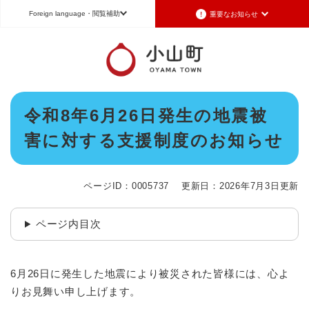
ペ
メニューを飛ばして本文へ
Foreign language
・閲覧補助
重要なお知らせ
ー
ジ
の
重要なお知らせ
Foreign language
先
頭
2026年7月3日更新
日本語（Japanese）
English（英語）
中文（簡体字）
で
令和8年6月26日発生の地震被害に対する支援制度のお知らせ
本
す
令和8年6月26日発生の地震被
Português（ポルトガル語）
한국어（韓国語）
文
。
2026年6月28日更新
害に対する支援制度のお知らせ
地震による断水は6月28日午後5時に復旧しました
文字サイズ
標準
拡大
背景色変更
白
黒
青
2026年6月28日更新
地震による断水情報(6月28日8時30現在)
ページID：0005737
更新日：2026年7月3日更新
2026年6月28日更新
令和8年6月27日21時 災害警戒体制を廃止しました
ページ内目次
2026年6月27日更新
地震による断水情報(6月27日15時現在)
6月26日に発生した地震により被災された皆様には、心よ
重要なお知らせの一覧
重要なお知らせのRSS
りお見舞い申し上げます。