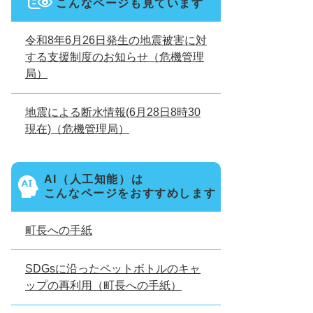
こんなページも見ています
令和8年6月26日発生の地震被害に対
する支援制度のお知らせ（危機管理
局）
地震による断水情報(6月28日8時30
現在)（危機管理局）
AI（人工知能）は
こんなページをおすすめします
町長への手紙
SDGsに沿ったペットボトルのキャ
ップの再利用（町長への手紙）