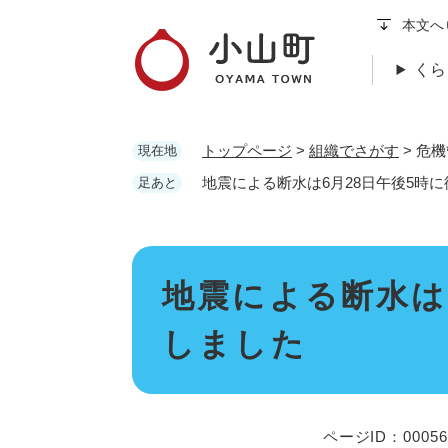
ペ
本文へ
ー
ジ
くら
の
先
頭
トップページ
>
組織でさがす
>
危機
現在地
で
す
地震による断水は6月28日午後5時
足あと
。
本
地震による断水は
文
しました
ページID：00056