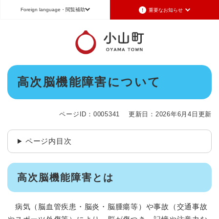
ペ
メニューを飛ばして本文へ
Foreign language
・閲覧補助
重要なお知らせ
ー
ジ
の
重要なお知らせ
Foreign language
先
頭
2026年7月3日更新
日本語（Japanese）
English（英語）
中文（簡体字）
で
令和8年6月26日発生の地震被害に対する支援制度のお知らせ
本
す
高次脳機能障害について
Português（ポルトガル語）
한국어（韓国語）
文
。
2026年6月28日更新
地震による断水は6月28日午後5時に復旧しました
文字サイズ
標準
拡大
背景色変更
白
黒
青
ページID：0005341
更新日：2026年6月4日更新
2026年6月28日更新
地震による断水情報(6月28日8時30現在)
ページ内目次
2026年6月28日更新
令和8年6月27日21時 災害警戒体制を廃止しました
2026年6月27日更新
高次脳機能障害とは
地震による断水情報(6月27日15時現在)
重要なお知らせの一覧
重要なお知らせのRSS
病気（脳血管疾患・脳炎・脳腫瘍等）や事故（交通事故