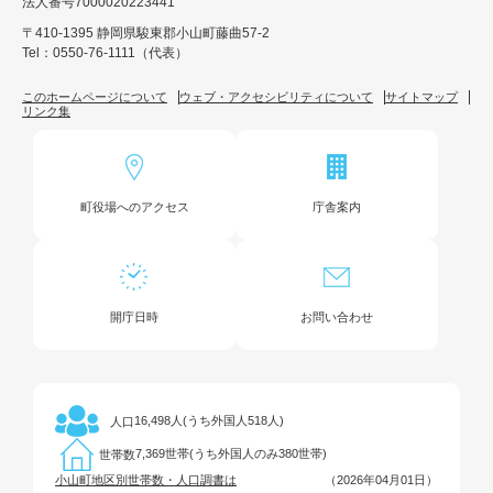
法人番号7000020223441
〒410-1395 静岡県駿東郡小山町藤曲57-2
Tel：0550-76-1111（代表）
このホームページについて
ウェブ・アクセシビリティについて
サイトマップ
リンク集
町役場へのアクセス
庁舎案内
開庁日時
お問い合わせ
16,498人(うち外国人518人)
人口
7,369世帯(うち外国人のみ380世帯)
世帯数
小山町地区別世帯数・人口調書は
（2026年04月01日）