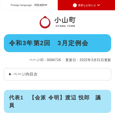
ペ
メニューを飛ばして本文へ
Foreign language
・閲覧補助
重要なお知らせ
ー
ジ
の
重要なお知らせ
Foreign language
先
頭
2026年7月3日更新
日本語（Japanese）
English（英語）
中文（簡体字）
で
令和8年6月26日発生の地震被害に対する支援制度のお知らせ
本
す
令和3年第2回 3月定例会
Português（ポルトガル語）
한국어（韓国語）
文
。
2026年6月28日更新
地震による断水は6月28日午後5時に復旧しました
文字サイズ
標準
拡大
背景色変更
白
黒
青
ページID：0004726
更新日：2022年3月31日更新
2026年6月28日更新
地震による断水情報(6月28日8時30現在)
ページ内目次
2026年6月28日更新
令和8年6月27日21時 災害警戒体制を廃止しました
2026年6月27日更新
地震による断水情報(6月27日15時現在)
代表1 【会派 令明】渡辺 悦郎 議
員
重要なお知らせの一覧
重要なお知らせのRSS