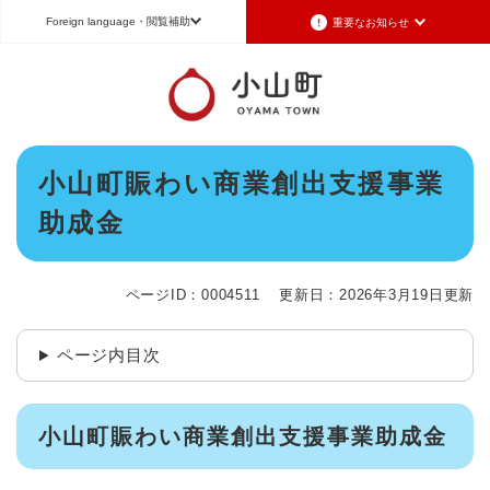
ペ
メニューを飛ばして本文へ
Foreign language
・閲覧補助
重要なお知らせ
ー
ジ
の
重要なお知らせ
Foreign language
先
頭
2026年7月3日更新
日本語（Japanese）
English（英語）
中文（簡体字）
で
令和8年6月26日発生の地震被害に対する支援制度のお知らせ
本
す
小山町賑わい商業創出支援事業
Português（ポルトガル語）
한국어（韓国語）
文
。
2026年6月28日更新
助成金
地震による断水は6月28日午後5時に復旧しました
文字サイズ
標準
拡大
背景色変更
白
黒
青
2026年6月28日更新
地震による断水情報(6月28日8時30現在)
ページID：0004511
更新日：2026年3月19日更新
2026年6月28日更新
令和8年6月27日21時 災害警戒体制を廃止しました
ページ内目次
2026年6月27日更新
地震による断水情報(6月27日15時現在)
小山町賑わい商業創出支援事業助成金
重要なお知らせの一覧
重要なお知らせのRSS