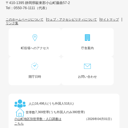
〒410-1395 静岡県駿東郡小山町藤曲57-2
Tel：0550-76-1111（代表）
このホームページについて
ウェブ・アクセシビリティについて
サイトマップ
リンク集
町役場へのアクセス
庁舎案内
開庁日時
お問い合わせ
16,498人(うち外国人518人)
人口
7,369世帯(うち外国人のみ380世帯)
世帯数
小山町地区別世帯数・人口調書は
（2026年04月01日）
こちら