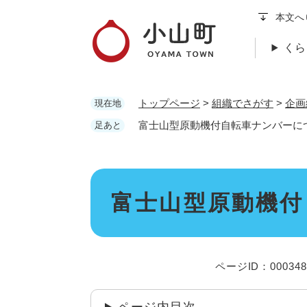
ペ
本文へ
ー
ジ
くら
の
先
頭
トップページ
>
組織でさがす
>
企画
現在地
で
す
富士山型原動機付自転車ナンバーに
足あと
。
本
富士山型原動機付
文
ページID：000348