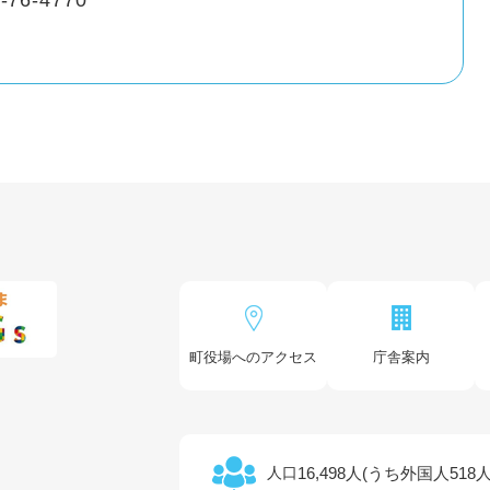
-76-4770
町役場へのアクセス
庁舎案内
16,498人(うち外国人518人
人口