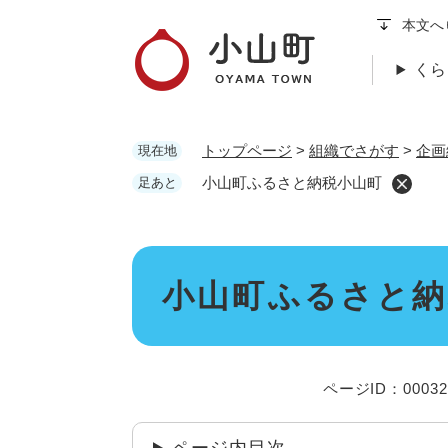
ペ
本文へ
ー
ジ
くら
の
先
頭
トップページ
>
組織でさがす
>
企画
現在地
で
す
小山町ふるさと納税小山町
足あと
。
本
小山町ふるさと納
文
ページID：00032