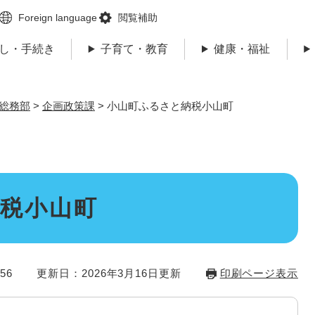
メニューを飛ばして本文へ
Foreign language
閲覧補助
し・手続き
子育て・教育
健康・福祉
総務部
>
企画政策課
>
小山町ふるさと納税小山町
税小山町
56
更新日：2026年3月16日更新
印刷ページ表示