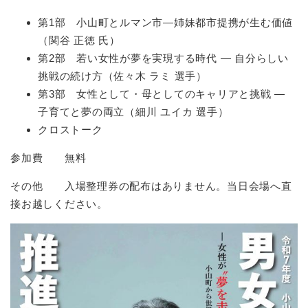
第1部 小山町とルマン市―姉妹都市提携が生む価値
（関谷 正徳 氏）
第2部 若い女性が夢を実現する時代 ― 自分らしい
挑戦の続け方（佐々木 ラミ 選手）
第3部 女性として・母としてのキャリアと挑戦 ―
子育てと夢の両立（細川 ユイカ 選手）
クロストーク
参加費 無料
その他 入場整理券の配布はありません。当日会場へ直
接お越しください。