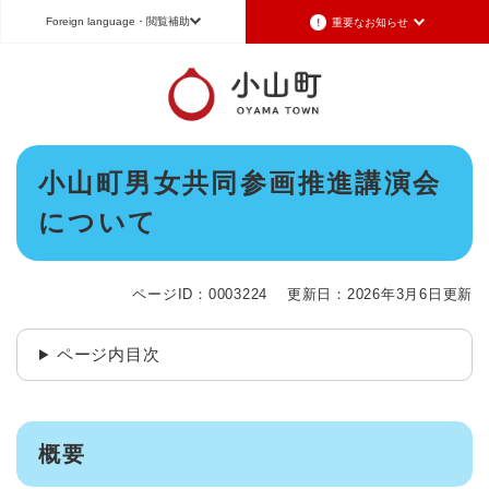
ペ
メニューを飛ばして本文へ
Foreign language
・閲覧補助
重要なお知らせ
ー
ジ
の
重要なお知らせ
Foreign language
先
頭
2026年7月3日更新
日本語（Japanese）
English（英語）
中文（簡体字）
で
令和8年6月26日発生の地震被害に対する支援制度のお知らせ
本
す
小山町男女共同参画推進講演会
Português（ポルトガル語）
한국어（韓国語）
文
。
2026年6月28日更新
について
地震による断水は6月28日午後5時に復旧しました
文字サイズ
標準
拡大
背景色変更
白
黒
青
2026年6月28日更新
地震による断水情報(6月28日8時30現在)
ページID：0003224
更新日：2026年3月6日更新
2026年6月28日更新
令和8年6月27日21時 災害警戒体制を廃止しました
ページ内目次
2026年6月27日更新
地震による断水情報(6月27日15時現在)
概要
重要なお知らせの一覧
重要なお知らせのRSS