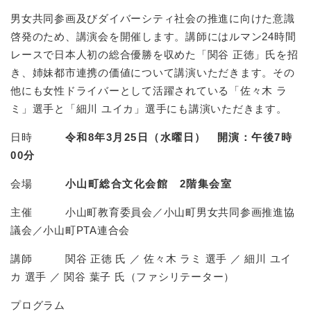
男女共同参画及びダイバーシティ社会の推進に向けた意識
啓発のため、講演会を開催します。講師にはルマン24時間
レースで日本人初の総合優勝を収めた「関谷 正徳」氏を招
き、姉妹都市連携の価値について講演いただきます。その
他にも女性ドライバーとして活躍されている「佐々木 ラ
ミ」選手と「細川 ユイカ」選手にも講演いただきます。
日時
令和8年3月25日（水曜日）
開演：午後7時
00分
会場
小山町総合文化会館 2階集会室
主催 小山町教育委員会／小山町男女共同参画推進協
議会／小山町PTA連合会
講師 関谷 正徳 氏 ／ 佐々木 ラミ 選手 ／ 細川 ユイ
カ 選手 ／ 関谷 葉子 氏（ファシリテーター）
プログラム