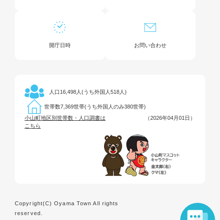
開庁日時
お問い合わせ
16,498人(うち外国人518人)
人口
7,369世帯(うち外国人のみ380世帯)
世帯数
小山町地区別世帯数・人口調書は
（2026年04月01日）
こちら
Copyright(C) Oyama Town All rights
reserved.