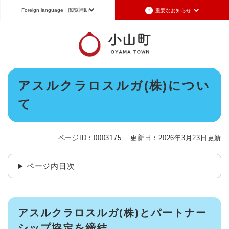
ペ
メニューを飛ばして本文へ
Foreign language
・閲覧補助
重要なお知らせ
ー
ジ
の
重要なお知らせ
Foreign language
先
頭
2026年7月3日更新
日本語（Japanese）
English（英語）
中文（簡体字）
で
令和8年6月26日発生の地震被害に対する支援制度のお知らせ
本
す
アスルクラロスルガ(株)につい
Português（ポルトガル語）
한국어（韓国語）
文
。
2026年6月28日更新
て
地震による断水は6月28日午後5時に復旧しました
文字サイズ
標準
拡大
背景色変更
白
黒
青
2026年6月28日更新
地震による断水情報(6月28日8時30現在)
ページID：0003175
更新日：2026年3月23日更新
2026年6月28日更新
令和8年6月27日21時 災害警戒体制を廃止しました
ページ内目次
2026年6月27日更新
地震による断水情報(6月27日15時現在)
アスルクラロスルガ(株)とパートナー
重要なお知らせの一覧
重要なお知らせのRSS
シップ協定を締結