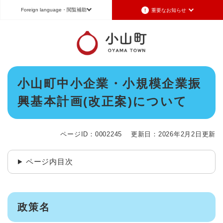
ペ
メニューを飛ばして本文へ
Foreign language
・閲覧補助
重要なお知らせ
ー
ジ
の
重要なお知らせ
Foreign language
先
頭
2026年7月3日更新
日本語（Japanese）
English（英語）
中文（簡体字）
で
令和8年6月26日発生の地震被害に対する支援制度のお知らせ
本
す
小山町中小企業・小規模企業振
Português（ポルトガル語）
한국어（韓国語）
文
。
2026年6月28日更新
興基本計画(改正案)について
地震による断水は6月28日午後5時に復旧しました
文字サイズ
標準
拡大
背景色変更
白
黒
青
2026年6月28日更新
地震による断水情報(6月28日8時30現在)
ページID：0002245
更新日：2026年2月2日更新
2026年6月28日更新
令和8年6月27日21時 災害警戒体制を廃止しました
ページ内目次
2026年6月27日更新
地震による断水情報(6月27日15時現在)
政策名
重要なお知らせの一覧
重要なお知らせのRSS