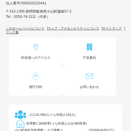
法人番号7000020223441
〒410-1395 静岡県駿東郡小山町藤曲57-2
Tel：0550-76-1111（代表）
このホームページについて
ウェブ・アクセシビリティについて
サイトマップ
リンク集
町役場へのアクセス
庁舎案内
開庁日時
お問い合わせ
16,498人(うち外国人518人)
人口
7,369世帯(うち外国人のみ380世帯)
世帯数
小山町地区別世帯数・人口調書は
（2026年04月01日）