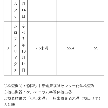
ム
月
タ
14
ケ
日
シ
令
ロ
和
ヌ
7
メ
年
3
7.5未満
55.4
55
リ
10
イ
月
グ
14
チ
日
〇検査機関：静岡県中部健康福祉センター化学検査課
〇検出機器：ゲルマニウム半導体検出器
〇検査結果の「〇〇未満」：検出限界値未満（検出せず）
の意味