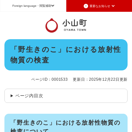
ペ
メニューを飛ばして本文へ
Foreign language
・閲覧補助
重要なお知らせ
ー
ジ
の
重要なお知らせ
Foreign language
先
頭
2026年7月3日更新
日本語（Japanese）
English（英語）
中文（簡体字）
で
令和8年6月26日発生の地震被害に対する支援制度のお知らせ
本
す
「野生きのこ」における放射性
Português（ポルトガル語）
한국어（韓国語）
文
。
2026年6月28日更新
物質の検査
地震による断水は6月28日午後5時に復旧しました
文字サイズ
標準
拡大
背景色変更
白
黒
青
2026年6月28日更新
地震による断水情報(6月28日8時30現在)
ページID：0001533
更新日：2025年12月22日更新
2026年6月28日更新
令和8年6月27日21時 災害警戒体制を廃止しました
ページ内目次
2026年6月27日更新
地震による断水情報(6月27日15時現在)
「野生きのこ」における放射性物質の
重要なお知らせの一覧
重要なお知らせのRSS
検査について