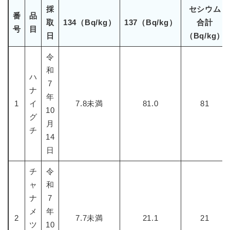
採
セシウム
番
品
取
134（Bq/kg）
137（Bq/kg）
合計
号
目
日
（Bq/kg）
令
和
ハ
7
ナ
年
1
イ
7.8未満
81.0
81
10
グ
月
チ
14
日
チ
令
ャ
和
ナ
7
メ
年
2
7.7未満
21.1
21
ツ
10