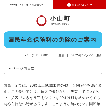
ペ
メニューを飛ばして本文へ
Foreign language
・閲覧補助
重要なお知らせ
ー
ジ
の
重要なお知らせ
Foreign language
先
頭
2026年7月3日更新
日本語（Japanese）
English（英語）
中文（簡体字）
で
令和8年6月26日発生の地震被害に対する支援制度のお知らせ
本
す
国民年金保険料の免除のご案内
Português（ポルトガル語）
한국어（韓国語）
文
。
2026年6月28日更新
地震による断水は6月28日午後5時に復旧しました
文字サイズ
標準
拡大
背景色変更
白
黒
青
ページID：0001500
更新日：2025年12月22日更新
2026年6月28日更新
地震による断水情報(6月28日8時30現在)
ページ内目次
2026年6月28日更新
令和8年6月27日21時 災害警戒体制を廃止しました
2026年6月27日更新
国民年金では、20歳以上60歳未満の40年間保険料を納めま
地震による断水情報(6月27日15時現在)
す。この長い間には、病気で働けない、失業して収入がな
い、災害で大きな被害を受けたなど保険料を納めたくても
重要なお知らせの一覧
重要なお知らせのRSS
納められない時があります。このような時のために国民年