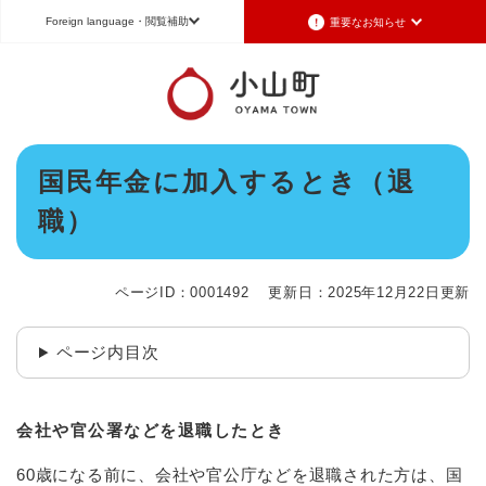
ペ
メニューを飛ばして本文へ
Foreign language
・閲覧補助
重要なお知らせ
ー
ジ
の
重要なお知らせ
Foreign language
先
頭
2026年7月3日更新
日本語（Japanese）
English（英語）
中文（簡体字）
で
令和8年6月26日発生の地震被害に対する支援制度のお知らせ
本
す
国民年金に加入するとき（退
Português（ポルトガル語）
한국어（韓国語）
文
。
2026年6月28日更新
職）
地震による断水は6月28日午後5時に復旧しました
文字サイズ
標準
拡大
背景色変更
白
黒
青
2026年6月28日更新
地震による断水情報(6月28日8時30現在)
ページID：0001492
更新日：2025年12月22日更新
2026年6月28日更新
令和8年6月27日21時 災害警戒体制を廃止しました
ページ内目次
2026年6月27日更新
地震による断水情報(6月27日15時現在)
会社や官公署などを退職したとき
重要なお知らせの一覧
重要なお知らせのRSS
60歳になる前に、会社や官公庁などを退職された方は、国