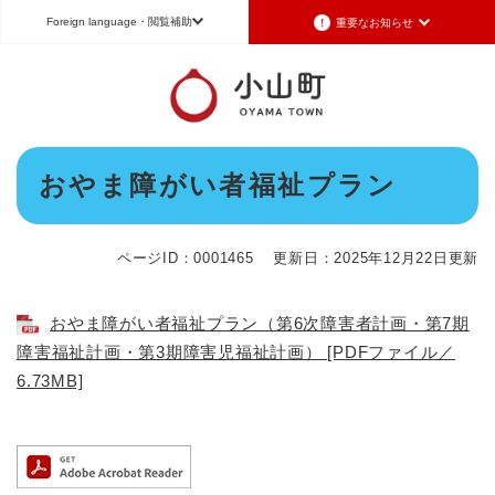
ペ
メニューを飛ばして本文へ
Foreign language
・閲覧補助
重要なお知らせ
ー
ジ
の
重要なお知らせ
Foreign language
先
頭
2026年7月3日更新
日本語（Japanese）
English（英語）
中文（簡体字）
で
令和8年6月26日発生の地震被害に対する支援制度のお知らせ
本
す
おやま障がい者福祉プラン
Português（ポルトガル語）
한국어（韓国語）
文
。
2026年6月28日更新
地震による断水は6月28日午後5時に復旧しました
文字サイズ
標準
拡大
背景色変更
白
黒
青
ページID：0001465
更新日：2025年12月22日更新
2026年6月28日更新
地震による断水情報(6月28日8時30現在)
2026年6月28日更新
おやま障がい者福祉プラン（第6次障害者計画・第7期
令和8年6月27日21時 災害警戒体制を廃止しました
障害福祉計画・第3期障害児福祉計画） [PDFファイル／
6.73MB]
2026年6月27日更新
地震による断水情報(6月27日15時現在)
重要なお知らせの一覧
重要なお知らせのRSS