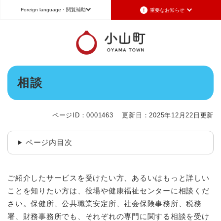
ペ
メニューを飛ばして本文へ
Foreign language
・閲覧補助
重要なお知らせ
ー
ジ
の
重要なお知らせ
Foreign language
先
頭
2026年7月3日更新
日本語（Japanese）
English（英語）
中文（簡体字）
で
令和8年6月26日発生の地震被害に対する支援制度のお知らせ
本
す
相談
Português（ポルトガル語）
한국어（韓国語）
文
。
2026年6月28日更新
地震による断水は6月28日午後5時に復旧しました
文字サイズ
標準
拡大
背景色変更
白
黒
青
ページID：0001463
更新日：2025年12月22日更新
2026年6月28日更新
地震による断水情報(6月28日8時30現在)
ページ内目次
2026年6月28日更新
令和8年6月27日21時 災害警戒体制を廃止しました
2026年6月27日更新
ご紹介したサービスを受けたい方、あるいはもっと詳しい
地震による断水情報(6月27日15時現在)
ことを知りたい方は、役場や健康福祉センターに相談くだ
さい。保健所、公共職業安定所、社会保険事務所、税務
重要なお知らせの一覧
重要なお知らせのRSS
署、財務事務所でも、それぞれの専門に関する相談を受け