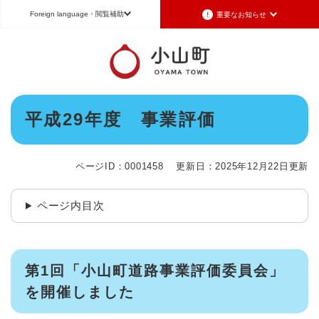
ペ
メニューを飛ばして本文へ
Foreign language
・閲覧補助
重要なお知らせ
ー
ジ
の
重要なお知らせ
Foreign language
先
頭
2026年7月3日更新
日本語（Japanese）
English（英語）
中文（簡体字）
で
令和8年6月26日発生の地震被害に対する支援制度のお知らせ
本
す
平成29年度 事業評価
Português（ポルトガル語）
한국어（韓国語）
文
。
2026年6月28日更新
地震による断水は6月28日午後5時に復旧しました
文字サイズ
標準
拡大
背景色変更
白
黒
青
ページID：0001458
更新日：2025年12月22日更新
2026年6月28日更新
地震による断水情報(6月28日8時30現在)
ページ内目次
2026年6月28日更新
令和8年6月27日21時 災害警戒体制を廃止しました
2026年6月27日更新
地震による断水情報(6月27日15時現在)
第1回「小山町道路事業評価委員会」
を開催しました
重要なお知らせの一覧
重要なお知らせのRSS