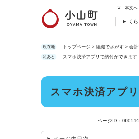
ペ
本文へ
ー
ジ
くら
の
先
頭
トップページ
>
組織でさがす
>
会計
現在地
で
す
スマホ決済アプリで納付ができます
足あと
。
本
スマホ決済アプ
文
ページID：000144