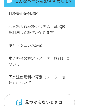
こんなページをおすすめします
町税等の納付場所
地方税共通納税システム（eL-QR）
を利用した納付ができます
キャッシュレス決済
水道料金の算定（メーター検針）に
ついて
下水道使用料の算定（メーター検
針）について
見つからないときは