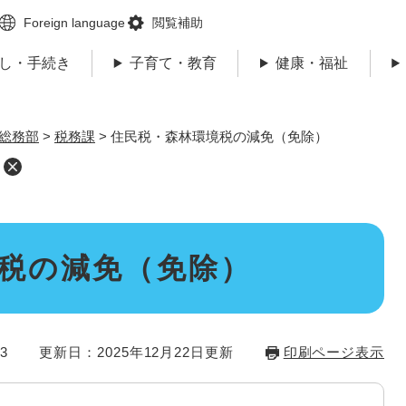
メニューを飛ばして本文へ
Foreign language
閲覧補助
し・手続き
子育て・教育
健康・福祉
総務部
>
税務課
>
住民税・森林環境税の減免（免除）
税の減免（免除）
3
更新日：2025年12月22日更新
印刷ページ表示