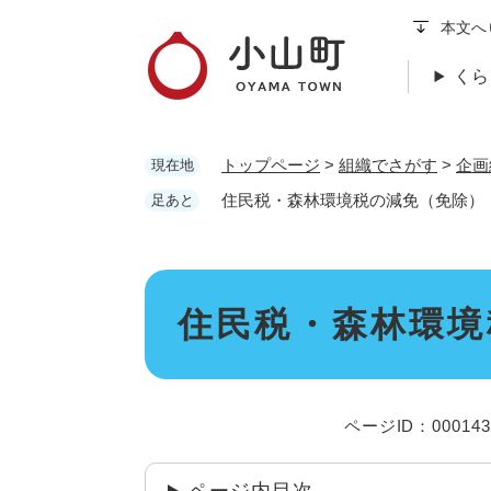
ペ
本文へ
ー
ジ
くら
の
先
頭
トップページ
>
組織でさがす
>
企画
現在地
で
す
住民税・森林環境税の減免（免除）
足あと
。
本
住民税・森林環境
文
ページID：000143