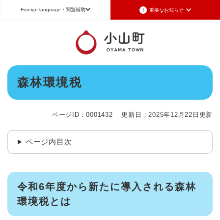
ペ
メニューを飛ばして本文へ
Foreign language
・閲覧補助
重要なお知らせ
ー
ジ
の
重要なお知らせ
Foreign language
先
頭
2026年7月3日更新
日本語（Japanese）
English（英語）
中文（簡体字）
で
令和8年6月26日発生の地震被害に対する支援制度のお知らせ
本
す
森林環境税
Português（ポルトガル語）
한국어（韓国語）
文
。
2026年6月28日更新
地震による断水は6月28日午後5時に復旧しました
文字サイズ
標準
拡大
背景色変更
白
黒
青
ページID：0001432
更新日：2025年12月22日更新
2026年6月28日更新
地震による断水情報(6月28日8時30現在)
ページ内目次
2026年6月28日更新
令和8年6月27日21時 災害警戒体制を廃止しました
2026年6月27日更新
地震による断水情報(6月27日15時現在)
令和6年度から新たに導入される森林
環境税とは
重要なお知らせの一覧
重要なお知らせのRSS