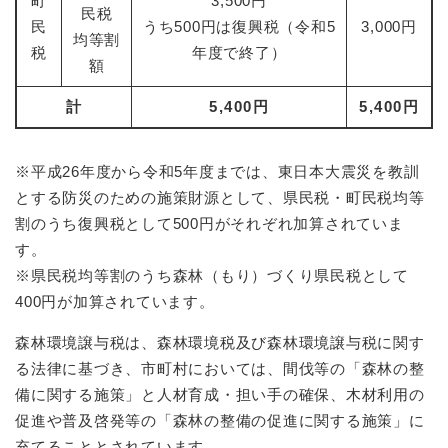
町
3,500円
民税
民
うち500円は復興税（令和5
3,000円
均等割
税
年度で終了）
額
計
5,400円
5,400円
※平成26年度から令和5年度までは、東日本大震災を教訓
とする防災のための施策財源として、県民税・町民税均等
割のうち復興税として500円がそれぞれ加算されていま
す。
※県民税均等割のうち森林（もり）づくり県民税として
400円が加算されています。
森林環境譲与税は、森林環境税及び森林環境譲与税に関す
る法律に基づき、市町村においては、間伐等の「森林の整
備に関する施策」と人材育成・担い手の確保、木材利用の
促進や普及啓発等の「森林の整備の促進に関する施策」に
充てることとされています。