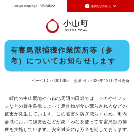
ペ
メニューを飛ばして本文へ
Foreign language
・閲覧補助
重要なお知らせ
ー
ジ
の
重要なお知らせ
Foreign language
先
頭
2026年7月3日更新
日本語（Japanese）
English（英語）
中文（簡体字）
で
令和8年6月26日発生の地震被害に対する支援制度のお知らせ
本
す
有害鳥獣捕獲作業箇所等（参
Português（ポルトガル語）
한국어（韓国語）
文
。
2026年6月28日更新
考）についてお知らせします
地震による断水は6月28日午後5時に復旧しました
文字サイズ
標準
拡大
背景色変更
白
黒
青
2026年6月28日更新
地震による断水情報(6月28日8時30現在)
ページID：0001385
更新日：2025年12月22日更新
2026年6月28日更新
令和8年6月27日21時 災害警戒体制を廃止しました
町内の中山間地や市街地周辺の田畑では、シカやイノシ
2026年6月27日更新
シなどの野生鳥獣によって農作物が食い荒らされるなどの
地震による断水情報(6月27日15時現在)
被害が発生しています。この被害を防ぎ減らすため、町内
全域において猟友会などが銃・わなを使って有害鳥獣の捕
重要なお知らせの一覧
重要なお知らせのRSS
獲を実施しています。安全対策には万全を期しております