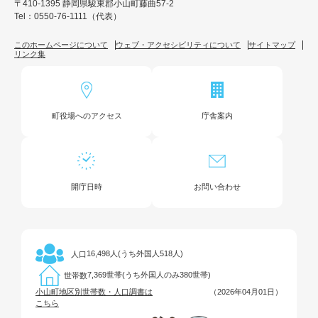
〒410-1395 静岡県駿東郡小山町藤曲57-2
Tel：0550-76-1111（代表）
このホームページについて
ウェブ・アクセシビリティについて
サイトマップ
リンク集
町役場へのアクセス
庁舎案内
開庁日時
お問い合わせ
16,498人(うち外国人518人)
人口
7,369世帯(うち外国人のみ380世帯)
世帯数
小山町地区別世帯数・人口調書は
（2026年04月01日）
こちら