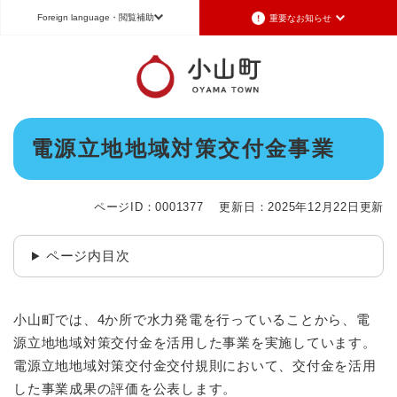
ペ
メニューを飛ばして本文へ
Foreign language
・閲覧補助
重要なお知らせ
ー
ジ
の
重要なお知らせ
Foreign language
先
頭
2026年7月3日更新
日本語（Japanese）
English（英語）
中文（簡体字）
で
令和8年6月26日発生の地震被害に対する支援制度のお知らせ
本
す
電源立地地域対策交付金事業
Português（ポルトガル語）
한국어（韓国語）
文
。
2026年6月28日更新
地震による断水は6月28日午後5時に復旧しました
文字サイズ
標準
拡大
背景色変更
白
黒
青
ページID：0001377
更新日：2025年12月22日更新
2026年6月28日更新
地震による断水情報(6月28日8時30現在)
ページ内目次
2026年6月28日更新
令和8年6月27日21時 災害警戒体制を廃止しました
2026年6月27日更新
小山町では、4か所で水力発電を行っていることから、電
地震による断水情報(6月27日15時現在)
源立地地域対策交付金を活用した事業を実施しています。
電源立地地域対策交付金交付規則において、交付金を活用
重要なお知らせの一覧
重要なお知らせのRSS
した事業成果の評価を公表します。