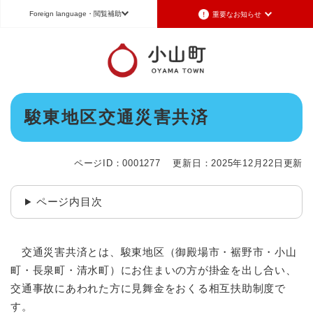
ペ
メニューを飛ばして本文へ
Foreign language
・閲覧補助
重要なお知らせ
ー
ジ
の
重要なお知らせ
Foreign language
先
頭
2026年7月3日更新
日本語（Japanese）
English（英語）
中文（簡体字）
で
令和8年6月26日発生の地震被害に対する支援制度のお知らせ
本
す
駿東地区交通災害共済
Português（ポルトガル語）
한국어（韓国語）
文
。
2026年6月28日更新
地震による断水は6月28日午後5時に復旧しました
文字サイズ
標準
拡大
背景色変更
白
黒
青
ページID：0001277
更新日：2025年12月22日更新
2026年6月28日更新
地震による断水情報(6月28日8時30現在)
ページ内目次
2026年6月28日更新
令和8年6月27日21時 災害警戒体制を廃止しました
2026年6月27日更新
交通災害共済とは、駿東地区（御殿場市・裾野市・小山
地震による断水情報(6月27日15時現在)
町・長泉町・清水町）にお住まいの方が掛金を出し合い、
交通事故にあわれた方に見舞金をおくる相互扶助制度で
重要なお知らせの一覧
重要なお知らせのRSS
す。