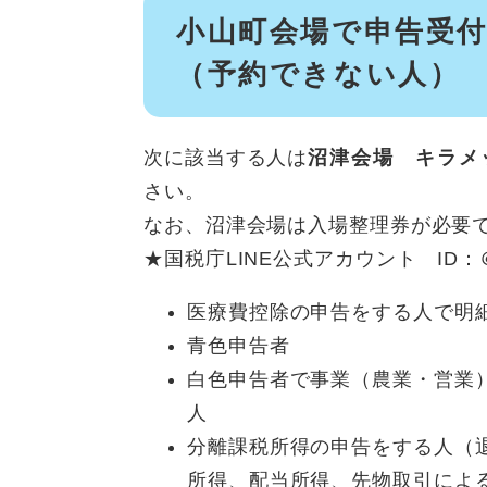
小山町会場で申告受
（予約できない人）
次に該当する人は
沼津会場 キラメ
さい。
なお、沼津会場は入場整理券が必要
★国税庁LINE公式アカウント ID：
医療費控除の申告をする人で明
青色申告者
白色申告者で事業（農業・営業
人
分離課税所得の申告をする人（
所得、配当所得、先物取引によ