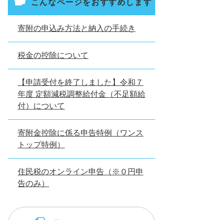
こんなページをおすすめします
寄附の申込み方法と納入の手続き
税金の控除について
【申請受付を終了しました】令和７
年度 定額減税調整給付金（不足額給
付）について
寄附金控除に係る申告特例（ワンス
トップ特例）
住民税のオンライン申告（※０円申
告のみ）