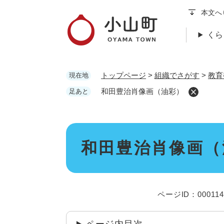
ペ
本文へ
ー
ジ
くら
の
先
頭
トップページ
>
組織でさがす
>
教育
現在地
で
す
和田豊治肖像画（油彩）
足あと
。
本
和田豊治肖像画（
文
ページID：000114