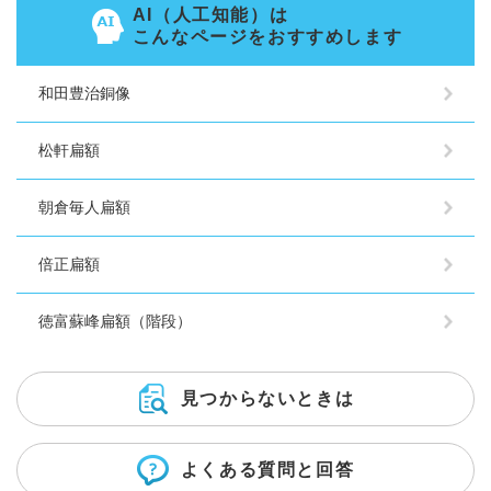
AI（人工知能）は
こんなページをおすすめします
和田豊治銅像
松軒扁額
朝倉毎人扁額
倍正扁額
徳富蘇峰扁額（階段）
見つからないときは
よくある質問と回答