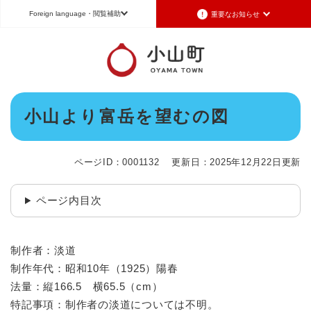
ペ
メニューを飛ばして本文へ
Foreign language
・閲覧補助
重要なお知らせ
ー
ジ
の
重要なお知らせ
Foreign language
先
頭
2026年7月3日更新
日本語（Japanese）
English（英語）
中文（簡体字）
で
令和8年6月26日発生の地震被害に対する支援制度のお知らせ
本
す
小山より富岳を望むの図
Português（ポルトガル語）
한국어（韓国語）
文
。
2026年6月28日更新
地震による断水は6月28日午後5時に復旧しました
文字サイズ
標準
拡大
背景色変更
白
黒
青
ページID：0001132
更新日：2025年12月22日更新
2026年6月28日更新
地震による断水情報(6月28日8時30現在)
ページ内目次
2026年6月28日更新
令和8年6月27日21時 災害警戒体制を廃止しました
2026年6月27日更新
制作者：淡道
地震による断水情報(6月27日15時現在)
制作年代：昭和10年（1925）陽春
法量：縦166.5 横65.5（cm）
重要なお知らせの一覧
重要なお知らせのRSS
特記事項：制作者の淡道については不明。