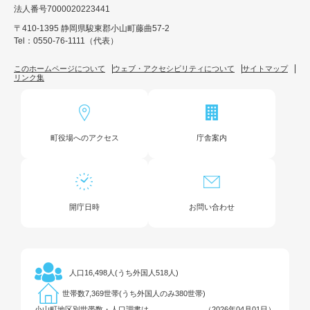
法人番号7000020223441
〒410-1395 静岡県駿東郡小山町藤曲57-2
Tel：0550-76-1111（代表）
このホームページについて
ウェブ・アクセシビリティについて
サイトマップ
リンク集
町役場へのアクセス
庁舎案内
開庁日時
お問い合わせ
16,498人(うち外国人518人)
人口
7,369世帯(うち外国人のみ380世帯)
世帯数
小山町地区別世帯数・人口調書は
（2026年04月01日）