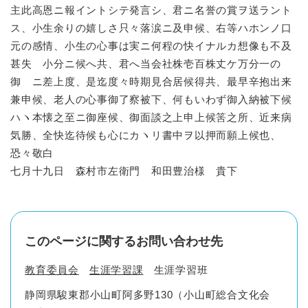
主此高恩ニ報イントシテ発言シ、君ニ名誉の賞ヲ送ラント
ス、小生余りの嬉しさ只々落涙ニ及申候、右等ハホンノ口
元の感情、小生の心事は実ニ何程の快イナルカ想像も不及
甚失 小分ニ候へ共、君へ当会社株壱百株丈ケ万分一の
御 ニ差上度、是迄度々時期見合居候得共、最早辛抱出来
兼申候、老人の心事御了察被下、何もいわず御入納被下候
ハヽ本懐之至ニ御座候、御面談之上申上候筈之所、近来病
気勝、全快迄待候も心にカヽリ書中ヲ以押而願上候也、
恐々敬白
七月十九日 森村市左衛門 和田豊治様 貴下
このページに関するお問い合わせ先
教育委員会
生涯学習課
生涯学習班
静岡県駿東郡小山町阿多野130（小山町総合文化会