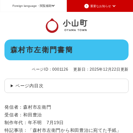
ペ
メニューを飛ばして本文へ
Foreign language
・閲覧補助
重要なお知らせ
ー
ジ
の
重要なお知らせ
Foreign language
先
頭
2026年7月3日更新
日本語（Japanese）
English（英語）
中文（簡体字）
で
令和8年6月26日発生の地震被害に対する支援制度のお知らせ
本
す
森村市左衛門書簡
Português（ポルトガル語）
한국어（韓国語）
文
。
2026年6月28日更新
地震による断水は6月28日午後5時に復旧しました
文字サイズ
標準
拡大
背景色変更
白
黒
青
ページID：0001126
更新日：2025年12月22日更新
2026年6月28日更新
地震による断水情報(6月28日8時30現在)
ページ内目次
2026年6月28日更新
令和8年6月27日21時 災害警戒体制を廃止しました
2026年6月27日更新
発信者：森村市左衛門
地震による断水情報(6月27日15時現在)
受信者：和田豊治
制作年代：年不明 7月19日
重要なお知らせの一覧
重要なお知らせのRSS
特記事項：「森村市左衛門から和田豊治に宛てた手紙」