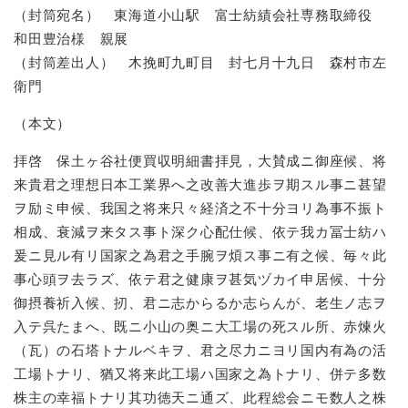
（封筒宛名） 東海道小山駅 富士紡績会社専務取締役
和田豊治様 親展
（封筒差出人） 木挽町九町目 封七月十九日 森村市左
衛門
（本文）
拝啓 保土ヶ谷社便買収明細書拝見，大賛成ニ御座候、将
来貴君之理想日本工業界へ之改善大進歩ヲ期スル事ニ甚望
ヲ励ミ申候、我国之将来只々経済之不十分ヨリ為事不振ト
相成、衰減ヲ来タス事ト深ク心配仕候、依テ我カ冨士紡ハ
爰ニ見ル有リ国家之為君之手腕ヲ煩ス事ニ有之候、毎々此
事心頭ヲ去ラズ、依テ君之健康ヲ甚気ヅカイ申居候、十分
御摂養祈入候、扨、君ニ志からるか志らんが、老生ノ志ヲ
入テ呉たまへ、既ニ小山の奥ニ大工場の死スル所、赤煉火
（瓦）の石塔トナルベキヲ、君之尽力ニヨリ国内有為の活
工場トナリ、猶又将来此工場ハ国家之為トナリ、併テ多数
株主の幸福トナリ其功徳天ニ通ズ、此程総会ニモ数人之株