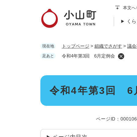
ペ
本文へ
ー
ジ
くら
の
先
頭
トップページ
>
組織でさがす
>
議会
現在地
で
す
令和4年第3回 6月定例会
足あと
。
本
令和4年第3回 
文
ページID：000106