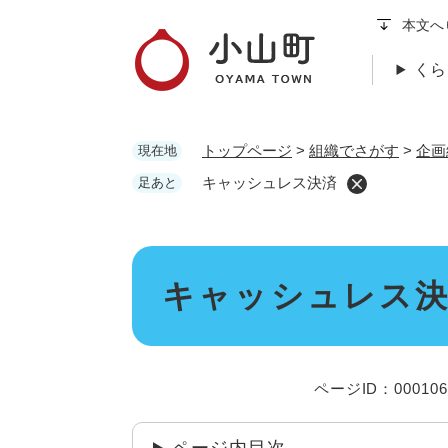
ペ
本文へ
ー
ジ
くら
の
先
頭
トップページ
>
組織でさがす
>
企画
現在地
で
す
キャッシュレス決済
足あと
。
本
キャッシュレス
文
ページID：000106