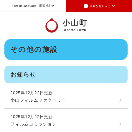
ペ
メニューを飛ばして本文へ
Foreign language
・閲覧補助
重要なお知らせ
ー
ジ
の
Foreign language
先
頭
日本語（Japanese）
English（英語）
中文（簡体字）
で
本
す
その他の施設
Português（ポルトガル語）
한국어（韓国語）
文
。
文字サイズ
標準
拡大
背景色変更
白
黒
青
お知らせ
2025年12月22日更新
小山フィルムファクトリー
2025年12月22日更新
フィルムコミッション