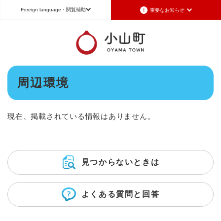
ペ
メニューを飛ばして本文へ
Foreign language
・閲覧補助
重要なお知らせ
ー
ジ
の
Foreign language
先
頭
日本語（Japanese）
English（英語）
中文（簡体字）
で
本
す
周辺環境
Português（ポルトガル語）
한국어（韓国語）
文
。
文字サイズ
標準
拡大
背景色変更
白
黒
青
現在、掲載されている情報はありません。
見つからないときは
よくある質問と回答