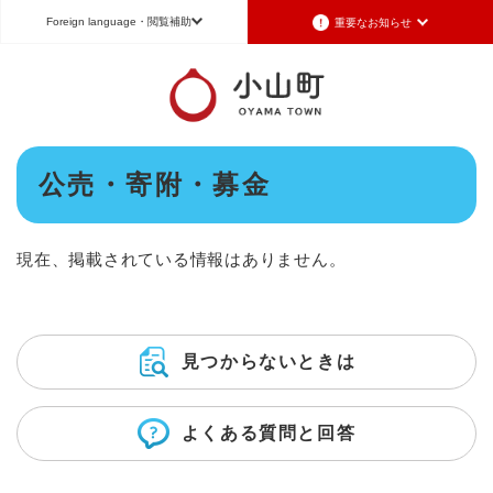
ペ
メニューを飛ばして本文へ
Foreign language
・閲覧補助
重要なお知らせ
ー
ジ
の
Foreign language
先
頭
日本語（Japanese）
English（英語）
中文（簡体字）
で
本
す
公売・寄附・募金
Português（ポルトガル語）
한국어（韓国語）
文
。
文字サイズ
標準
拡大
背景色変更
白
黒
青
現在、掲載されている情報はありません。
見つからないときは
よくある質問と回答