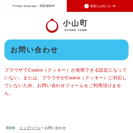
ペ
メニューを飛ばして本文へ
Foreign language
・閲覧補助
重要なお知らせ
ー
ジ
の
Foreign language
先
頭
日本語（Japanese）
English（英語）
中文（簡体字）
で
本
す
お問い合わせ
Português（ポルトガル語）
한국어（韓国語）
文
。
文字サイズ
標準
拡大
背景色変更
白
黒
青
ブラウザでCookie（クッキー）が使用できる設定になって
いない、または、ブラウザがCookie（クッキー）に対応し
ていないため、お問い合わせフォームをご利用頂けませ
ん。
トップページ
>
お問い合わせ
現在地