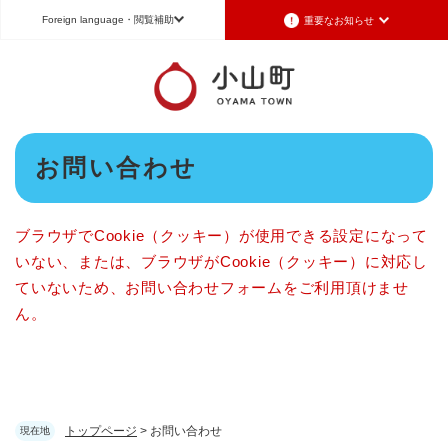
ペ
メニューを飛ばして本文へ
Foreign language
・閲覧補助
重要なお知らせ
ー
ジ
の
Foreign language
先
頭
日本語（Japanese）
English（英語）
中文（簡体字）
で
本
す
お問い合わせ
Português（ポルトガル語）
한국어（韓国語）
文
。
文字サイズ
標準
拡大
背景色変更
白
黒
青
ブラウザでCookie（クッキー）が使用できる設定になって
いない、または、ブラウザがCookie（クッキー）に対応し
ていないため、お問い合わせフォームをご利用頂けませ
ん。
トップページ
>
お問い合わせ
現在地