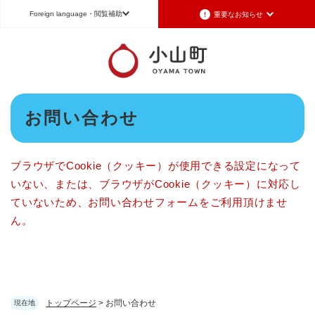
ペ
メニューを飛ばして本文へ
Foreign language
・閲覧補助
重要なお知らせ
ー
ジ
の
Foreign language
先
頭
日本語（Japanese）
English（英語）
中文（簡体字）
で
本
す
お問い合わせ
Português（ポルトガル語）
한국어（韓国語）
文
。
文字サイズ
標準
拡大
背景色変更
白
黒
青
ブラウザでCookie（クッキー）が使用できる設定になって
いない、または、ブラウザがCookie（クッキー）に対応し
ていないため、お問い合わせフォームをご利用頂けませ
ん。
トップページ
>
お問い合わせ
現在地