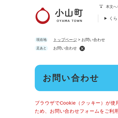
ペ
本文へ
ー
ジ
くら
の
先
頭
トップページ
>
お問い合わせ
現在地
で
す
お問い合わせ
足あと
。
本
お問い合わせ
文
ブラウザでCookie（クッキー）が
ため、お問い合わせフォームをご利