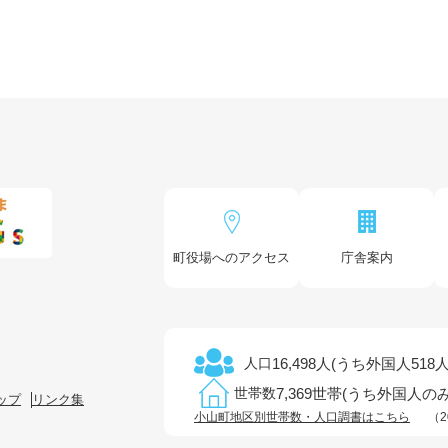
町役場へのアクセス
庁舎案内
16,498人(うち外国人518人
人口
7,369世帯(うち外国人のみ
世帯数
ップ
リンク集
小山町地区別世帯数・人口調書はこちら
（2