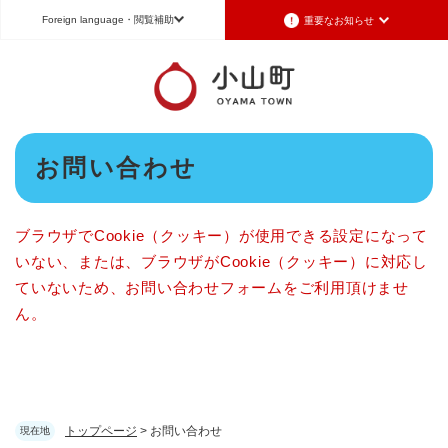
ペ
メニューを飛ばして本文へ
Foreign language
・閲覧補助
重要なお知らせ
ー
ジ
の
Foreign language
先
頭
日本語（Japanese）
English（英語）
中文（簡体字）
で
本
す
お問い合わせ
Português（ポルトガル語）
한국어（韓国語）
文
。
文字サイズ
標準
拡大
背景色変更
白
黒
青
ブラウザでCookie（クッキー）が使用できる設定になって
いない、または、ブラウザがCookie（クッキー）に対応し
ていないため、お問い合わせフォームをご利用頂けませ
ん。
トップページ
>
お問い合わせ
現在地