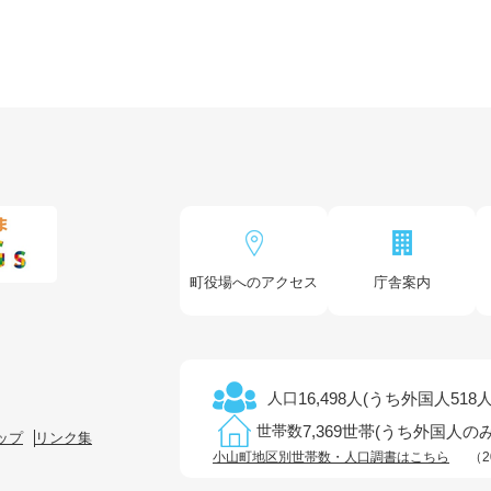
町役場へのアクセス
庁舎案内
16,498人(うち外国人518人
人口
7,369世帯(うち外国人のみ
世帯数
ップ
リンク集
小山町地区別世帯数・人口調書はこちら
（2