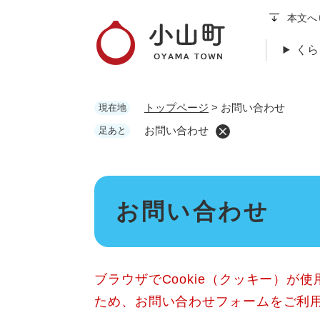
ペ
本文へ
ー
ジ
くら
の
先
頭
トップページ
>
お問い合わせ
現在地
で
す
お問い合わせ
足あと
。
本
お問い合わせ
文
ブラウザでCookie（クッキー）が
ため、お問い合わせフォームをご利