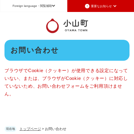
ペ
メニューを飛ばして本文へ
Foreign language
・閲覧補助
重要なお知らせ
ー
ジ
の
Foreign language
先
頭
日本語（Japanese）
English（英語）
中文（簡体字）
で
本
す
お問い合わせ
Português（ポルトガル語）
한국어（韓国語）
文
。
文字サイズ
標準
拡大
背景色変更
白
黒
青
ブラウザでCookie（クッキー）が使用できる設定になって
いない、または、ブラウザがCookie（クッキー）に対応し
ていないため、お問い合わせフォームをご利用頂けませ
ん。
トップページ
>
お問い合わせ
現在地