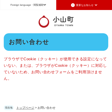
ペ
メニューを飛ばして本文へ
Foreign language
・閲覧補助
重要なお知らせ
ー
ジ
の
Foreign language
先
頭
日本語（Japanese）
English（英語）
中文（簡体字）
で
本
す
お問い合わせ
Português（ポルトガル語）
한국어（韓国語）
文
。
文字サイズ
標準
拡大
背景色変更
白
黒
青
ブラウザでCookie（クッキー）が使用できる設定になって
いない、または、ブラウザがCookie（クッキー）に対応し
ていないため、お問い合わせフォームをご利用頂けませ
ん。
トップページ
>
お問い合わせ
現在地