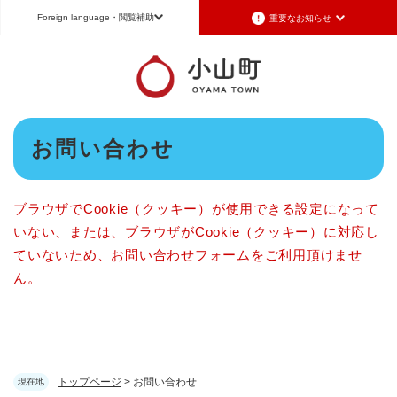
ペ
メニューを飛ばして本文へ
Foreign language
・閲覧補助
重要なお知らせ
ー
ジ
の
Foreign language
先
頭
日本語（Japanese）
English（英語）
中文（簡体字）
で
本
す
お問い合わせ
Português（ポルトガル語）
한국어（韓国語）
文
。
文字サイズ
標準
拡大
背景色変更
白
黒
青
ブラウザでCookie（クッキー）が使用できる設定になって
いない、または、ブラウザがCookie（クッキー）に対応し
ていないため、お問い合わせフォームをご利用頂けませ
ん。
トップページ
>
お問い合わせ
現在地