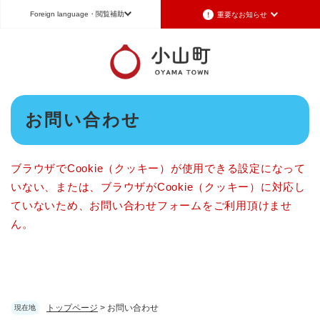
ペ
メニューを飛ばして本文へ
Foreign language
・閲覧補助
重要なお知らせ
ー
ジ
の
Foreign language
先
頭
日本語（Japanese）
English（英語）
中文（簡体字）
で
本
す
お問い合わせ
Português（ポルトガル語）
한국어（韓国語）
文
。
文字サイズ
標準
拡大
背景色変更
白
黒
青
ブラウザでCookie（クッキー）が使用できる設定になって
いない、または、ブラウザがCookie（クッキー）に対応し
ていないため、お問い合わせフォームをご利用頂けませ
ん。
トップページ
>
お問い合わせ
現在地